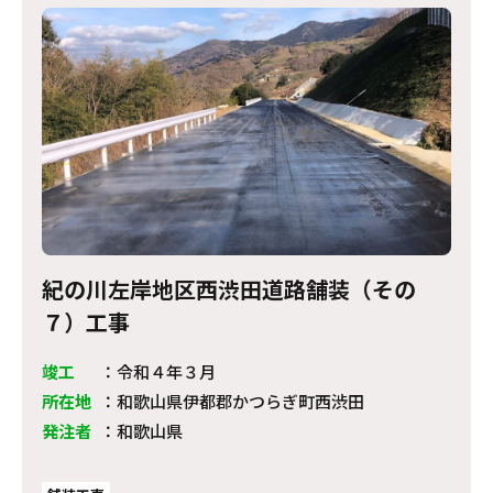
紀の川左岸地区西渋田道路舗装（その
７）工事
竣工
：
令和４年３月
所在地
：
和歌山県伊都郡かつらぎ町西渋田
発注者
：
和歌山県