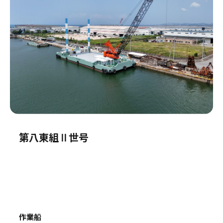
第八東組Ⅱ世号
作業船