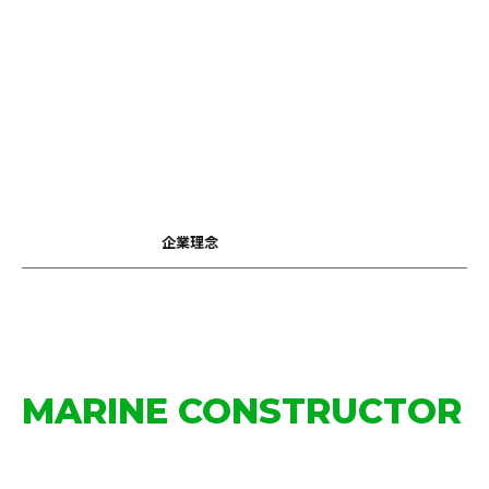
自
ら
に
課
し
た
誓
い
で
す
。
半
世
紀
を
超
え
る
歴
史
と
技
術
力
を
礎
に
、
こ
れ
か
ら
も
和
歌
山
の
地
で
、
地
域
社
会
の
安
心
と
未
来
を
守
り
続
け
て
い
き
ま
す
。
企業理念
BUSINESS
MARINE CONSTRUCTOR