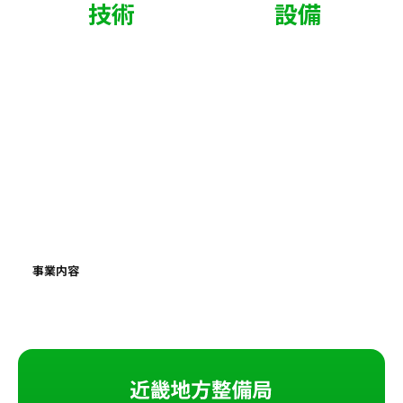
確かな
技術
と、充実した
設備
が、
マリコンとしての実績を支えてい
ます。
厳しい現場で磨かれた技術と、大型資材を吊り上げる起重機
船を4隻保有するなど充実した設備を備える東組。和歌山の
海を守り、地域の未来を支えてきました。公的機関からの
数々の受賞や評価は、私たちの歩みの証でもあります。
事業内容