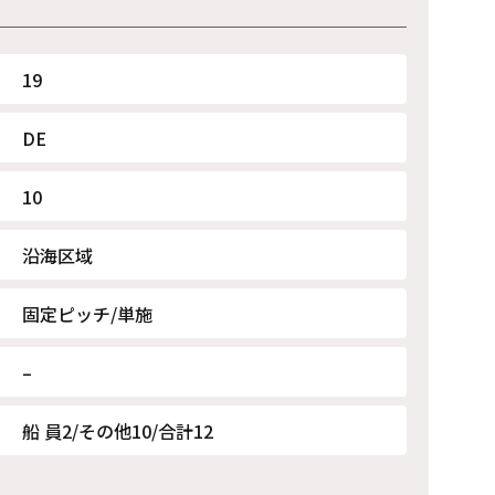
19
DE
10
沿海区域
固定ピッチ/単施
–
船 員2/その他10/合計12