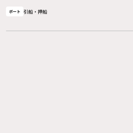
引船・押船
ボート