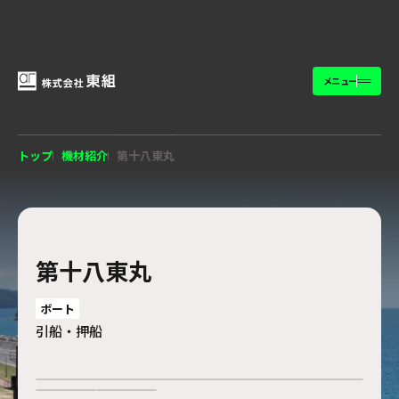
メニュー
トップ
機材紹介
第十八東丸
第十八東丸
ボート
引船・押船