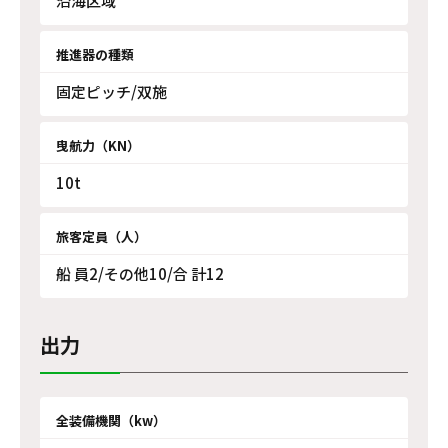
沿海区域
推進器の種類
固定ピッチ/双施
曳航力（KN）
10t
旅客定員（人）
船 員2/その他10/合 計12
出力
全装備機関（kw）